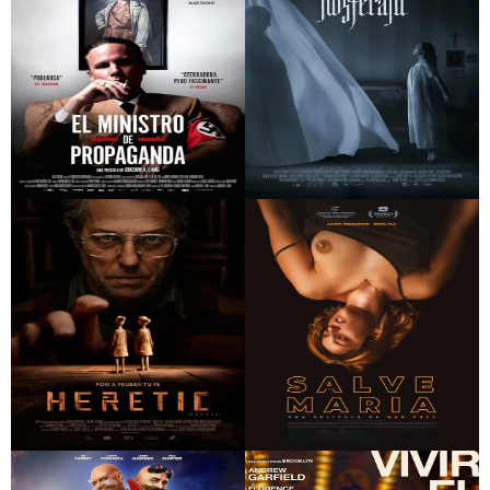
salvar
El ministro de
Nosferatu
propaganda
Heretic (Hereje)
Salve María