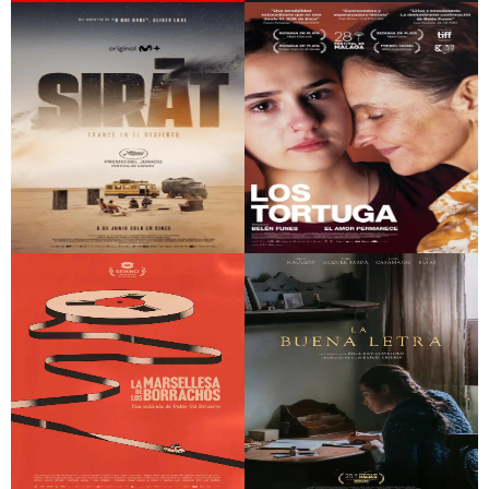
28 años después
Soundtrack To A
Coup d’Etat (Banda
sonora per a un cop
d’estat)
Sirat
Los Tortuga