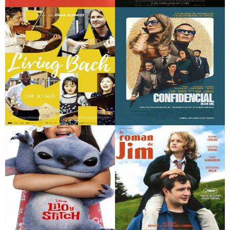
La marsellesa de los
La buena letra
borrachos
Living Bach
Confidencial [Black
Bag]