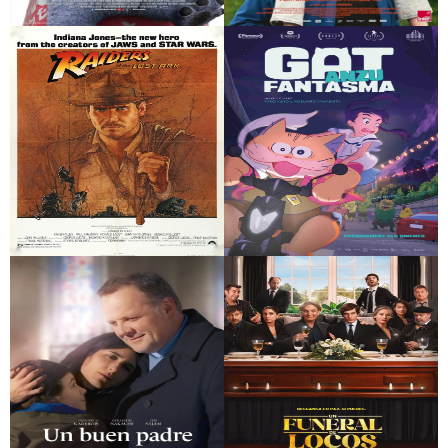
Lilo y Stitch
Le roman de Jim
Indiana Jones and
Anzu, gat fantasma
the Raiders of the
Lost Ark