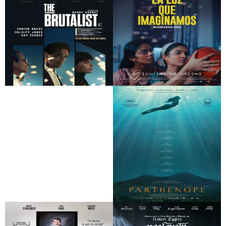
The brutalist
La luz que
imaginamos
Flow, un mundo que
Parthenope