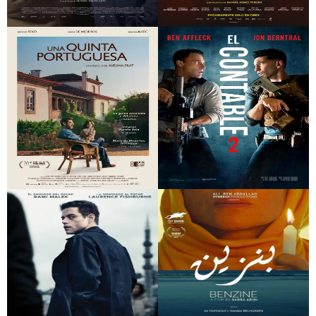
Un buen padre
Un funeral de locos
Una quinta
El contable 2
portuguesa