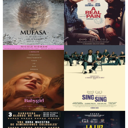
Mufasa: El rey león
A Real Pain
Babygirl
Sing Sing