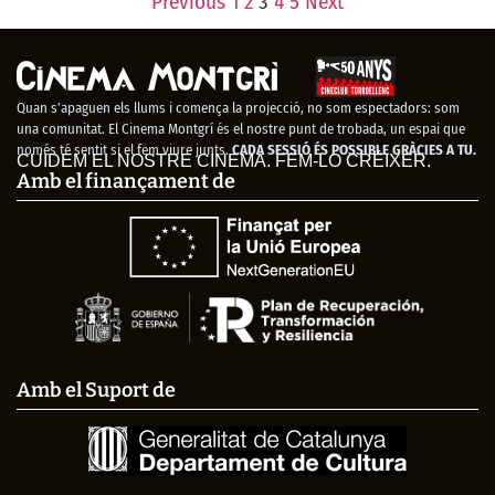
Previous
1
2
3
4
5
Next
Cónclave
¿Es el enemigo? La
película de Gila
Quan s’apaguen els llums i comença la projecció, no som espectadors: som
una comunitat. El Cinema Montgrí és el nostre punt de trobada, un espai que
només té sentit si el fem viure junts.
CADA SESSIÓ ÉS POSSIBLE GRÀCIES A TU.
CUIDEM EL NOSTRE CINEMA. FEM-LO CRÉIXER.
Amb el finançament de
Amb el Suport de