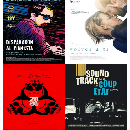
F1
Pigen med nålen (La
noia de l’agulla)
Dispararon al pianista
Volver a ti