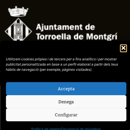
Avís
Política de
972758396
legal
Privacitat
cctorroellenc@gmail.co
Utilitzem cookies pròpies i de tercers per a fins analítics i per mostrar
publicitat
personalitzada en base a un perfil elaborat a partir dels teus
hàbits de navegació (per
exemple, pàgines visitades).
web de
placid.cat
Accepta
Denega
Configurar
Política de galetes
Declaració de privadesa