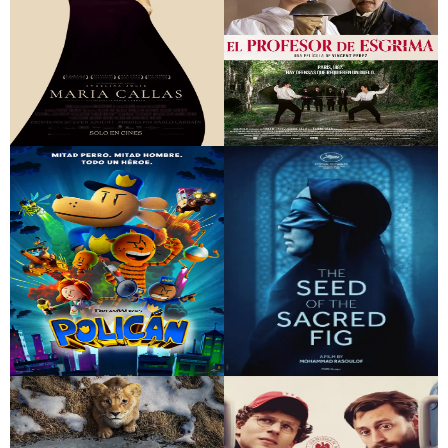
María Callas
El profesor de
esgrima
Policán
The Seed of the
Sacred Fig