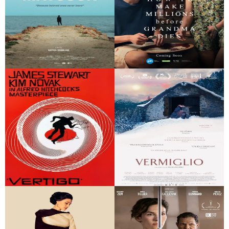
My Maysoon.
How to Make Millions
Because beloved
Before Grandma Dies
Ones never leave
Vértigo
Vermiglio