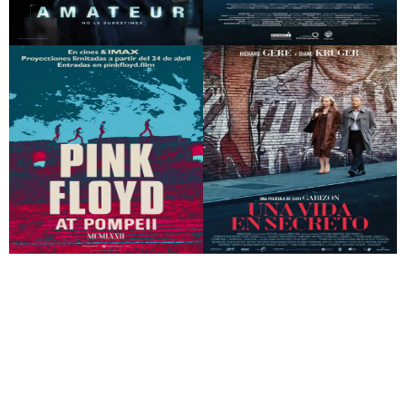
Amateur
Benzine
Pink Floyd at Pompeii
Una vida en secreto
– MCMLXXII