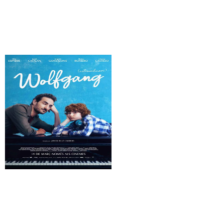
Flow, un mundo que
A Complete Unknown
salvar
Wolfgang
Tardes de soledad
(extraordinari)