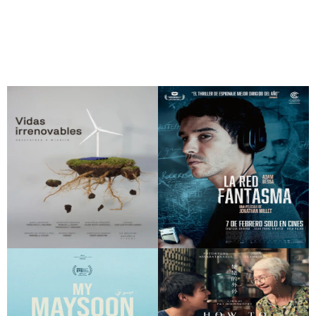
Looney Tunes. El día
Bridget Jones: Loca
que la tierra explotó
por él
Vidas Irrenovables
La red fantasma