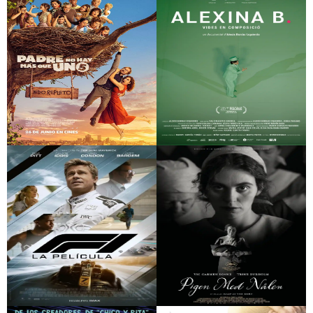
Wolfgang
Algo le pasa a mi
(extraordinari)
yerno
Padre no hay más
Alexina B. Vides en
que uno 5
composició