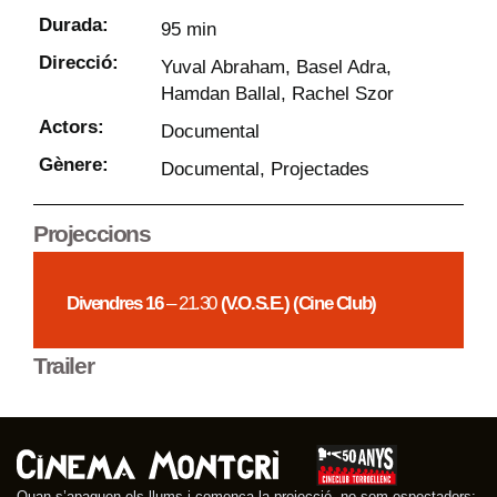
Durada:
95 min
Direcció:
Yuval Abraham, Basel Adra,
Hamdan Ballal, Rachel Szor
Actors:
Documental
Gènere:
Documental
,
Projectades
Projeccions
Divendres 16
– 21.30
(V.O.S.E.) (Cine Club)
Trailer
Quan s’apaguen els llums i comença la projecció, no som espectadors: