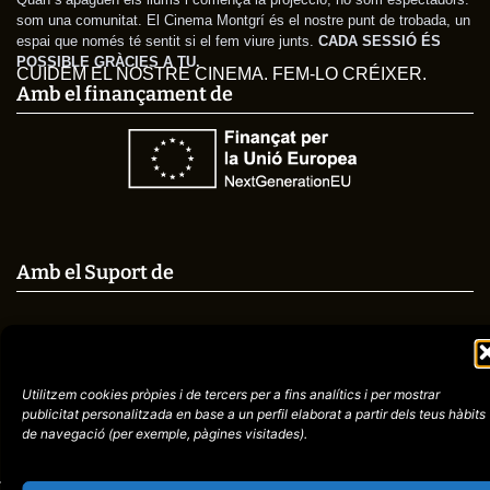
som una comunitat. El Cinema Montgrí és el nostre punt de trobada, un
espai que només té sentit si el fem viure junts.
CADA SESSIÓ ÉS
POSSIBLE GRÀCIES A TU.
CUIDEM EL NOSTRE CINEMA. FEM-LO CRÉIXER.
Amb el finançament de
Amb el Suport de
Avís
Política de
Utilitzem cookies pròpies i de tercers per a fins analítics i per mostrar
972758396
legal
Privacitat
publicitat
personalitzada en base a un perfil elaborat a partir dels teus hàbits
de navegació (per
exemple, pàgines visitades).
cctorroellenc@gmail.