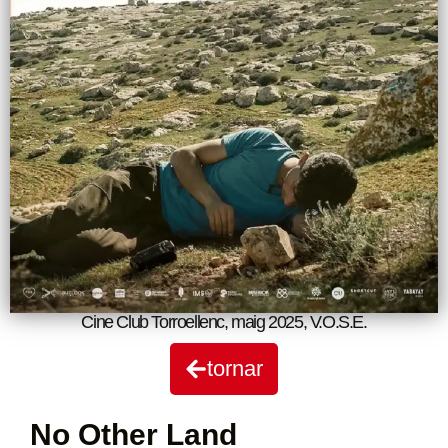
Cine Club Torroellenc
,
maig 2025
,
V.O.S.E.
tornar
No Other Land