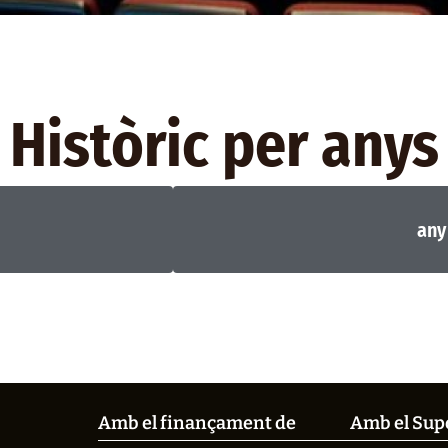
Històric per anys
any
Amb el finançament de
Amb el Sup