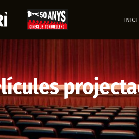
INICI
·lícules projecta