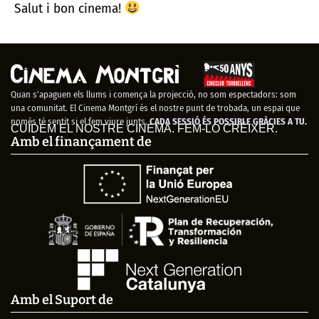
Salut i bon cinema!
Quan s’apaguen els llums i comença la projecció, no som espectadors: som
una comunitat. El Cinema Montgrí és el nostre punt de trobada, un espai que
només té sentit si el fem viure junts.
CADA SESSIÓ ÉS POSSIBLE GRÀCIES A TU.
CUIDEM EL NOSTRE CINEMA. FEM-LO CRÉIXER.
Amb el finançament de
Amb el Suport de