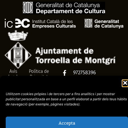
Avís
Política de
972758396
legal
Privacitat
cctorroellenc@gmail.co
Utilitzem cookies pròpies i de tercers per a fins analítics i per mostrar
publicitat
personalitzada en base a un perfil elaborat a partir dels teus hàbits
web de
placid.cat
de navegació (per
exemple, pàgines visitades).
Accepta