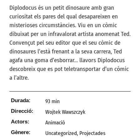
Diplodocus és un petit dinosaure amb gran
curiositat els pares del qual desapareixen en
misterioses circumstàncies. Viu en un còmic
dibuixat per un infravalorat artista anomenat Ted.
Convençut pel seu editor que el seu còmic de
dinosaures l’està frenant a la seva carrera, Ted
agafa una goma d’esborrar… llavors Diplodocus
descobreix que es pot teletransportar d’un còmic
a l’altre.
Durada:
93 min
Direcció:
Wojtek Wawszczyk
Actors:
Animació
Gènere:
Uncategorized
,
Projectades