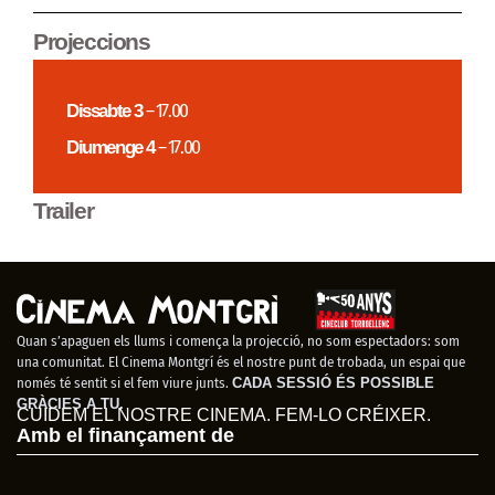
Projeccions
Dissabte 3
– 17.00
Diumenge 4
– 17.00
Trailer
Quan s’apaguen els llums i comença la projecció, no som espectadors: som
una comunitat. El Cinema Montgrí és el nostre punt de trobada, un espai que
només té sentit si el fem viure junts.
CADA SESSIÓ ÉS POSSIBLE
GRÀCIES A TU.
CUIDEM EL NOSTRE CINEMA. FEM-LO CRÉIXER.
Amb el finançament de