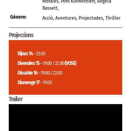
Morales, Pom Klementieff, Angela
Bassett,
Gènere:
Acció
,
Aventures
,
Projectades
,
Thriller
Projeccions
Dijous 14
– 22.00
Divendres 15
– 19.00 / 22.00
(VOSE)
Dissabte 16
– 19.00 / 22.00
Diumenge 17
– 19.00
Trailer