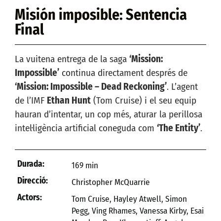
Misión imposible: Sentencia
Final
La vuitena entrega de la saga
‘Mission:
Impossible’
continua directament després de
‘Mission: Impossible – Dead Reckoning’
. L’agent
de l’IMF
Ethan Hunt
(Tom Cruise) i el seu equip
hauran d’intentar, un cop més, aturar la perillosa
intel·ligència artificial coneguda com
‘The Entity’
.
Durada:
169 min
Direcció:
Christopher McQuarrie
Actors:
Tom Cruise, Hayley Atwell, Simon
Pegg, Ving Rhames, Vanessa Kirby, Esai