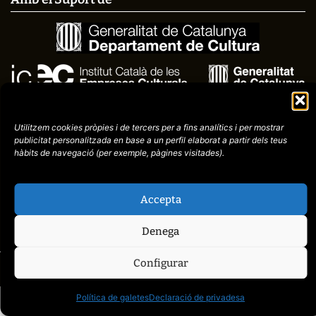
Utilitzem cookies pròpies i de tercers per a fins analítics i per mostrar
publicitat
personalitzada en base a un perfil elaborat a partir dels teus
hàbits de navegació (per
exemple, pàgines visitades).
Avís
Política de
972758396
Accepta
legal
Privacitat
cctorroellenc@gmail.co
Denega
Configurar
web de
placid.cat
Política de galetes
Declaració de privadesa