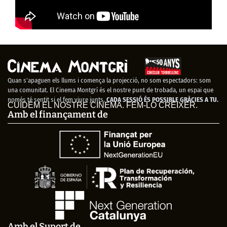
Quan s’apaguen els llums i comença la projecció, no som espectadors: som
una comunitat. El Cinema Montgrí és el nostre punt de trobada, un espai que
només té sentit si el fem viure junts.
CADA SESSIÓ ÉS POSSIBLE GRÀCIES A TU.
CUIDEM EL NOSTRE CINEMA. FEM-LO CRÉIXER.
Amb el finançament de
Amb el Suport de