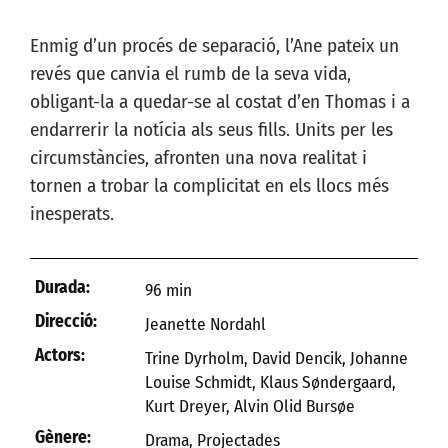
Enmig d’un procés de separació, l’Ane pateix un
revés que canvia el rumb de la seva vida,
obligant-la a quedar-se al costat d’en Thomas i a
endarrerir la notícia als seus fills. Units per les
circumstàncies, afronten una nova realitat i
tornen a trobar la complicitat en els llocs més
inesperats.
Durada:
96 min
Direcció:
Jeanette Nordahl
Actors:
Trine Dyrholm, David Dencik, Johanne
Louise Schmidt, Klaus Søndergaard,
Kurt Dreyer, Alvin Olid Bursøe
Gènere:
Drama
,
Projectades