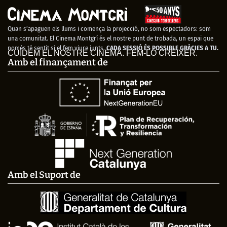
Quan s’apaguen els llums i comença la projecció, no som espectadors: som
una comunitat. El Cinema Montgrí és el nostre punt de trobada, un espai que
només té sentit si el fem viure junts.
CADA SESSIÓ ÉS POSSIBLE GRÀCIES A TU.
CUIDEM EL NOSTRE CINEMA. FEM-LO CRÉIXER.
Amb el finançament de
Amb el Suport de