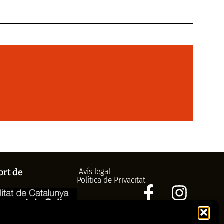
Avís legal
ort de
Política de Privacitat
972758396