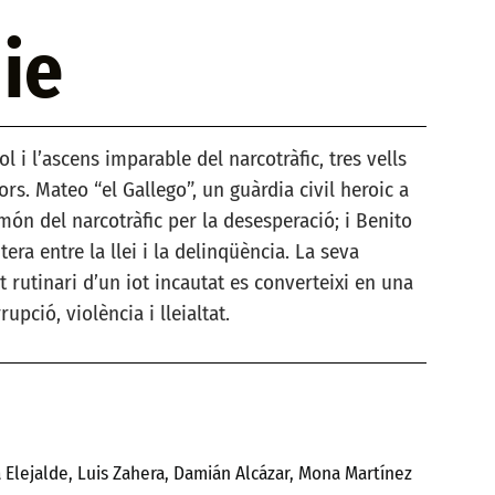
ie
 i l’ascens imparable del narcotràfic, tres vells
ors. Mateo “el Gallego”, un guàrdia civil heroic a
món del narcotràfic per la desesperació; i Benito
tera entre la llei i la delinqüència. La seva
 rutinari d’un iot incautat es converteixi en una
pció, violència i lleialtat.
 Elejalde, Luis Zahera, Damián Alcázar, Mona Martínez