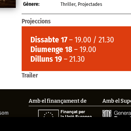
Thriller
,
Projectades
Gènere:
Projeccions
Dissabte 17
– 19.00 / 21.30
Diumenge 18
– 19.00
Dilluns 19
– 21.30
Trailer
Amb el finançament de
Amb el Sup
 som
és el
si el fem