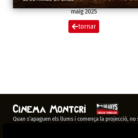
maig 2025
tornar
Quan s’apaguen els llums i comença la projecció, no
espectadors: som una comunitat. El Cinema Montgrí 
nostre punt de trobada, un espai que només té sentit 