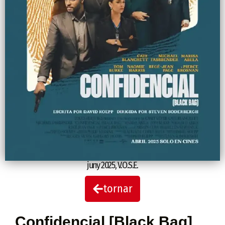
juny 2025
,
V.O.S.E.
tornar
Confidencial [Black Bag]