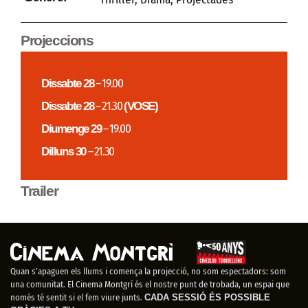
Projeccions
Dissabte 28
– 19.00
Dissabte 28
– 21.30
(VOSE)
Diumenge 29
– 19.00
Dilluns 30
– 21.30
Trailer
Quan s’apaguen els llums i comença la projecció, no som espectadors: som
una comunitat. El Cinema Montgrí és el nostre punt de trobada, un espai que
només té sentit si el fem viure junts.
CADA SESSIÓ ÉS POSSIBLE