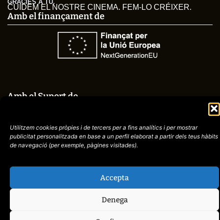
GRÀCIES A TU.
CUIDEM EL NOSTRE CINEMA. FEM-LO CRÉIXER.
Amb el finançament de
Amb el Suport de
Utilitzem cookies pròpies i de tercers per a fins analítics i per mostrar
publicitat
personalitzada en base a un perfil elaborat a partir dels teus hàbits
de navegació (per
exemple, pàgines visitades).
Avís
Política de
972758396
legal
Privacitat
cctorroellenc@gmail.
Accepta
Denega
web de
placid.cat