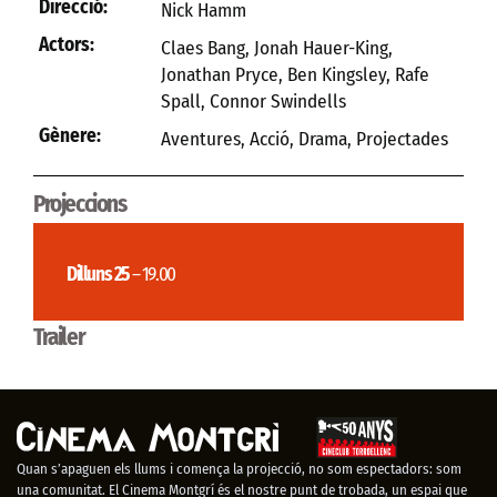
Direcció:
Nick Hamm
Actors:
Claes Bang, Jonah Hauer-King,
Jonathan Pryce, Ben Kingsley, Rafe
Spall, Connor Swindells
Gènere:
Aventures
,
Acció
,
Drama
,
Projectades
Projeccions
Dilluns 25
– 19.00
Trailer
Quan s’apaguen els llums i comença la projecció, no som espectadors: som
una comunitat. El Cinema Montgrí és el nostre punt de trobada, un espai que