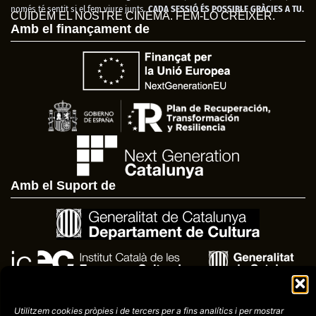
només té sentit si el fem viure junts.
CADA SESSIÓ ÉS POSSIBLE GRÀCIES A TU.
CUIDEM EL NOSTRE CINEMA. FEM-LO CRÉIXER.
Amb el finançament de
Amb el Suport de
Utilitzem cookies pròpies i de tercers per a fins analítics i per mostrar