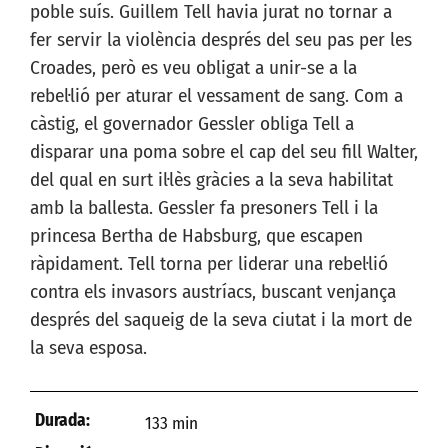
poble suís. Guillem Tell havia jurat no tornar a
fer servir la violència després del seu pas per les
Croades, però es veu obligat a unir-se a la
rebel·lió per aturar el vessament de sang. Com a
càstig, el governador Gessler obliga Tell a
disparar una poma sobre el cap del seu fill Walter,
del qual en surt il·lès gràcies a la seva habilitat
amb la ballesta. Gessler fa presoners Tell i la
princesa Bertha de Habsburg, que escapen
ràpidament. Tell torna per liderar una rebel·lió
contra els invasors austríacs, buscant venjança
després del saqueig de la seva ciutat i la mort de
la seva esposa.
Durada:
133 min