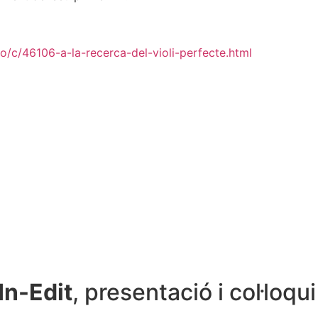
o/c/46106-a-la-recerca-del-violi-perfecte.html
In-Edit
, presentació i col·loqui