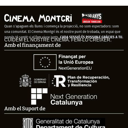
Quan s’apaguen els llums i comença la projecció, no som espectadors: som
una comunitat. El Cinema Montgrí és el nostre punt de trobada, un espai que
només té sentit si el fem viure junts.
CADA SESSIÓ ÉS POSSIBLE GRÀCIES A TU.
CUIDEM EL NOSTRE CINEMA. FEM-LO CRÉIXER.
Amb el finançament de
Amb el Suport de