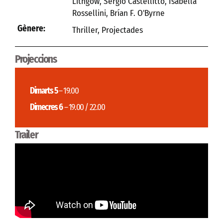
Lithgow, Sergio Castellitto, Isabella
Rossellini, Brían F. O'Byrne
Gènere:
Thriller
,
Projectades
Projeccions
Dimarts 5
– 19.00
Dimecres 6
– 19.00 / 22.00
Trailer