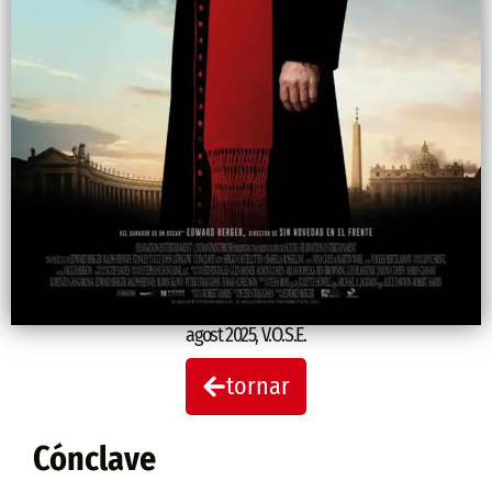
agost 2025
,
V.O.S.E.
tornar
Cónclave