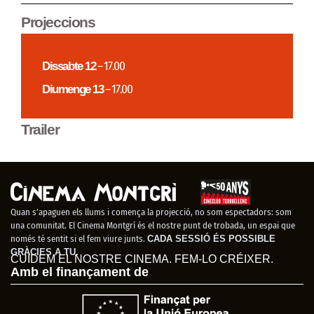
Projeccions
Dissabte 12
– 17.00
Diumenge 13
– 17.00
Trailer
Quan s’apaguen els llums i comença la projecció, no som espectadors: som
una comunitat. El Cinema Montgrí és el nostre punt de trobada, un espai que
només té sentit si el fem viure junts.
CADA SESSIÓ ÉS POSSIBLE
GRÀCIES A TU.
CUIDEM EL NOSTRE CINEMA. FEM-LO CRÉIXER.
Amb el finançament de