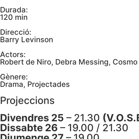
Durada:
120 min
Direcció:
Barry Levinson
Actors:
Robert de Niro, Debra Messing, Cosmo J
Gènere:
Drama
,
Projectades
Projeccions
Divendres 25
– 21.30
(V.O.S.
Dissabte 26
– 19.00 / 21.30
Diumenge 27
– 19.00