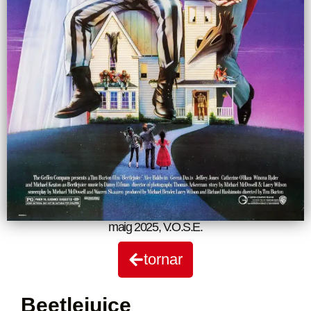
maig 2025
,
V.O.S.E.
tornar
Beetlejuice