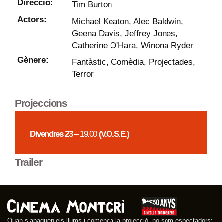
Direcció:
Tim Burton
Actors:
Michael Keaton, Alec Baldwin,
Geena Davis, Jeffrey Jones,
Catherine O'Hara, Winona Ryder
Gènere:
Fantàstic
,
Comèdia
,
Projectades
,
Terror
Projeccions
Divendres 23
– 19.00
(V.O.S.E.)
Trailer
Quan s’apaguen els llums i comença la projecció, no som espectadors: