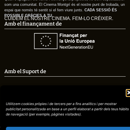
som una comunitat. El Cinema Montgrí és el nostre punt de trobada, un
espai que només té sentit si el fem viure junts.
CADA SESSIÓ ÉS
POSSIBLE GRÀCIES A TU.
CUIDEM EL NOSTRE CINEMA. FEM-LO CRÉIXER.
Amb el finançament de
Amb el Suport de
Avís
Política de
Utilitzem cookies pròpies i de tercers per a fins analítics i per mostrar
972758396
legal
Privacitat
publicitat
personalitzada en base a un perfil elaborat a partir dels teus hàbits
de navegació (per
exemple, pàgines visitades).
cctorroellenc@gmail.