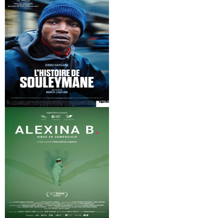
Misión imposible:
Presunción de
Sentencia Final
inocencia
L’histoire de
Cónclave
Souleymane