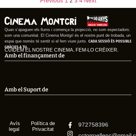
Previous
1
2
3
4
Next
Ex maridos
Fast Charlie
Quan s’apaguen els llums i comença la projecció, no som espectadors:
som una comunitat. El Cinema Montgrí és el nostre punt de trobada, un
espai que només té sentit si el fem viure junts.
CADA SESSIÓ ÉS POSSIBLE
GRÀCIES A TU.
CUIDEM EL NOSTRE CINEMA. FEM-LO CRÉIXER.
Amb el finançament de
Amb el Suport de
Avís
Política de
972758396
legal
Privacitat
cctorroellenc@gmail.