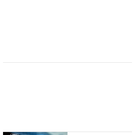
Black Dog
La gran ambición
Köln 75
Érase una vez mi
madre