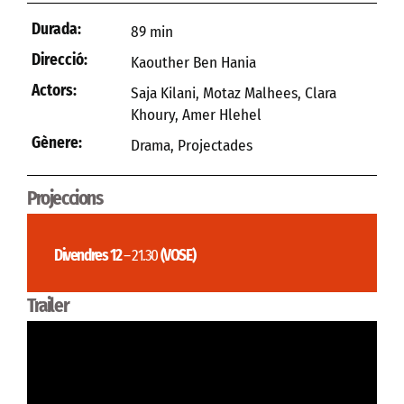
Durada:
89 min
Direcció:
Kaouther Ben Hania
Actors:
Saja Kilani, Motaz Malhees, Clara
Khoury, Amer Hlehel
Gènere:
Drama
,
Projectades
Projeccions
Divendres 12
– 21.30
(VOSE)
Trailer