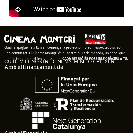
Quan s’apaguen els llums i comença la projecció, no som espectadors: som
una comunitat. El Cinema Montgrí és el nostre punt de trobada, un espai que
només té sentit si el fem viure junts.
CADA SESSIÓ ÉS POSSIBLE GRÀCIES A TU.
CUIDEM EL NOSTRE CINEMA. FEM-LO CRÉIXER.
Amb el finançament de
Amb el Suport de