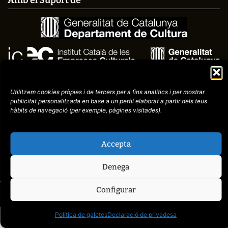
Utilitzem cookies pròpies i de tercers per a fins analítics i per mostrar
publicitat
personalitzada en base a un perfil elaborat a partir dels teus
hàbits de navegació (per
exemple, pàgines visitades).
Avís
Política de
972758396
Accepta
legal
Privacitat
cctorroellenc@gmail.co
Denega
Configurar
web de
placid.cat
Política de galetes
Declaració de privadesa