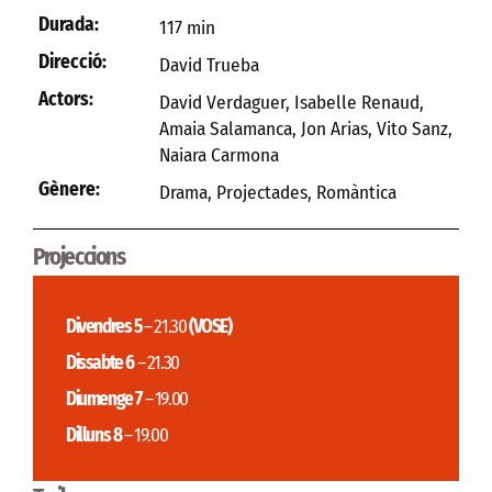
Durada:
117 min
Direcció:
David Trueba
Actors:
David Verdaguer, Isabelle Renaud,
Amaia Salamanca, Jon Arias, Vito Sanz,
Naiara Carmona
Gènere:
Drama
,
Projectades
,
Romàntica
Projeccions
Divendres 5
– 21.30
(VOSE)
Dissabte 6
– 21.30
Diumenge 7
– 19.00
Dilluns 8
– 19.00