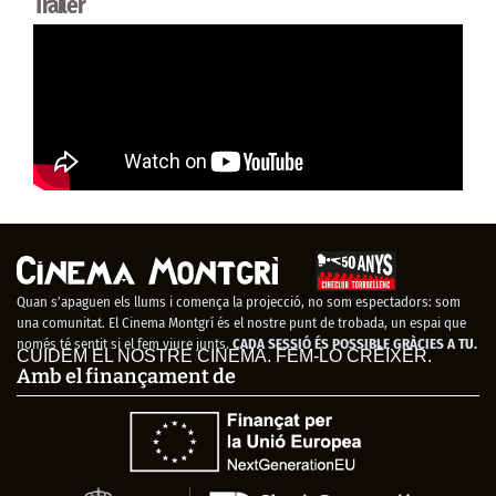
Trailer
Quan s’apaguen els llums i comença la projecció, no som espectadors: som
una comunitat. El Cinema Montgrí és el nostre punt de trobada, un espai que
només té sentit si el fem viure junts.
CADA SESSIÓ ÉS POSSIBLE GRÀCIES A TU.
CUIDEM EL NOSTRE CINEMA. FEM-LO CRÉIXER.
Amb el finançament de