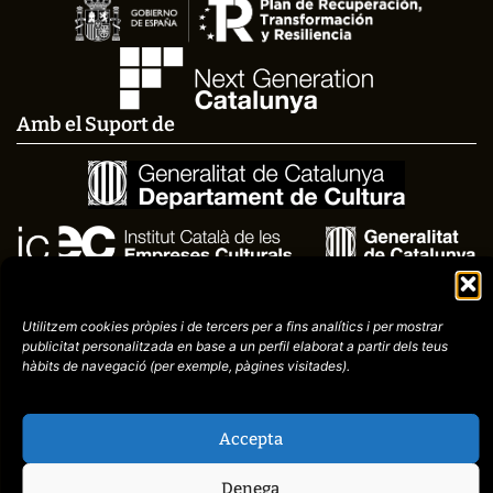
Amb el Suport de
Utilitzem cookies pròpies i de tercers per a fins analítics i per mostrar
publicitat
personalitzada en base a un perfil elaborat a partir dels teus
hàbits de navegació (per
exemple, pàgines visitades).
Avís
Política de
972758396
Accepta
legal
Privacitat
cctorroellenc@gmail.co
Denega