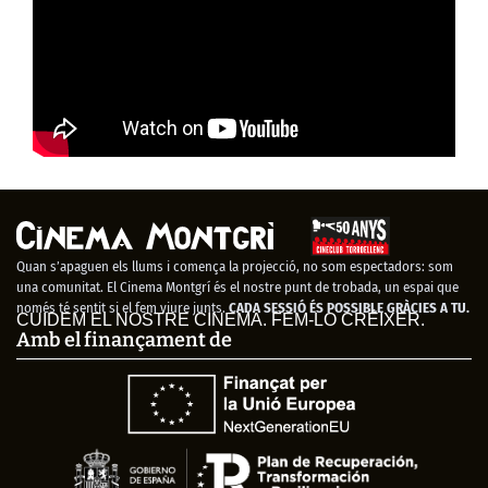
Quan s’apaguen els llums i comença la projecció, no som espectadors: som
una comunitat. El Cinema Montgrí és el nostre punt de trobada, un espai que
només té sentit si el fem viure junts.
CADA SESSIÓ ÉS POSSIBLE GRÀCIES A TU.
CUIDEM EL NOSTRE CINEMA. FEM-LO CRÉIXER.
Amb el finançament de