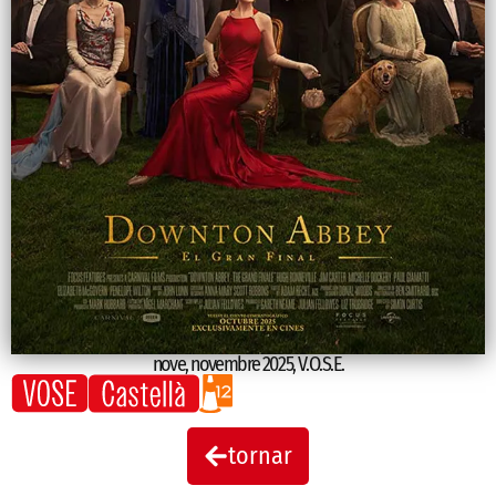
nove
,
novembre 2025
,
V.O.S.E.
tornar