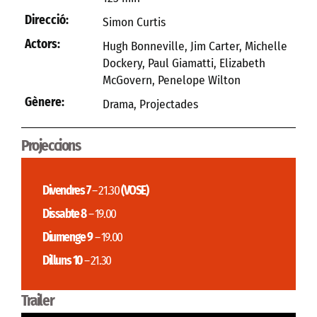
Direcció:
Simon Curtis
Actors:
Hugh Bonneville, Jim Carter, Michelle
Dockery, Paul Giamatti, Elizabeth
McGovern, Penelope Wilton
Gènere:
Drama
,
Projectades
Projeccions
Divendres 7
– 21.30
(VOSE)
Dissabte 8
– 19.00
Diumenge 9
– 19.00
Dilluns 10
– 21.30
Trailer