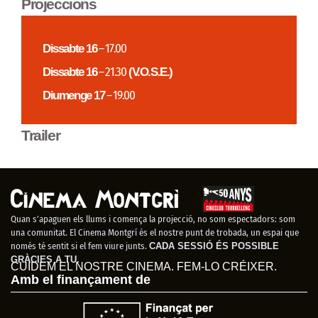
Projeccions
Dissabte 16
– 17.00
Dissabte 16
– 21.30
(V.O.S.E.)
Diumenge 17
– 19.00
Trailer
Quan s’apaguen els llums i comença la projecció, no som espectadors: som
una comunitat. El Cinema Montgrí és el nostre punt de trobada, un espai que
només té sentit si el fem viure junts.
CADA SESSIÓ ÉS POSSIBLE
GRÀCIES A TU.
CUIDEM EL NOSTRE CINEMA. FEM-LO CRÉIXER.
Amb el finançament de