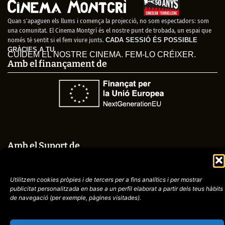
Quan s’apaguen els llums i comença la projecció, no som espectadors: som
una comunitat. El Cinema Montgrí és el nostre punt de trobada, un espai que
només té sentit si el fem viure junts.
CADA SESSIÓ ÉS POSSIBLE
GRÀCIES A TU.
CUIDEM EL NOSTRE CINEMA. FEM-LO CRÉIXER.
Amb el finançament de
Amb el Suport de
Utilitzem cookies pròpies i de tercers per a fins analítics i per mostrar
publicitat
personalitzada en base a un perfil elaborat a partir dels teus hàbits
de navegació (per
exemple, pàgines visitades).
Avís
Política de
972758396
legal
Privacitat
cctorroellenc@gmail.