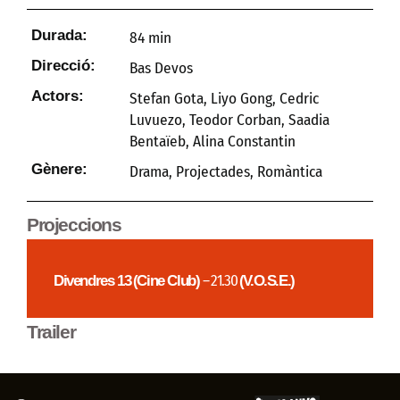
Durada:
84 min
Direcció:
Bas Devos
Actors:
Stefan Gota, Liyo Gong, Cedric
Luvuezo, Teodor Corban, Saadia
Bentaïeb, Alina Constantin
Gènere:
Drama
,
Projectades
,
Romàntica
Projeccions
Divendres 13
(Cine Club)
– 21.30
(V.O.S.E.)
Trailer