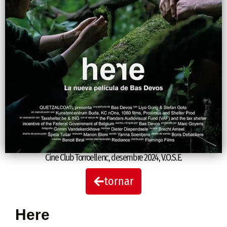
Cine Club Torroellenc
,
desembre 2024
,
V.O.S.E.
tornar
Here