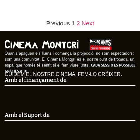
Previous
1
2
Next
Escape Room: La
Tros
pel·lícula
Quan s’apaguen els llums i comença la projecció, no som espectadors:
som una comunitat. El Cinema Montgrí és el nostre punt de trobada, un
espai que només té sentit si el fem viure junts.
CADA SESSIÓ ÉS POSSIBLE
GRÀCIES A TU.
CUIDEM EL NOSTRE CINEMA. FEM-LO CRÉIXER.
Amb el finançament de
Amb el Suport de