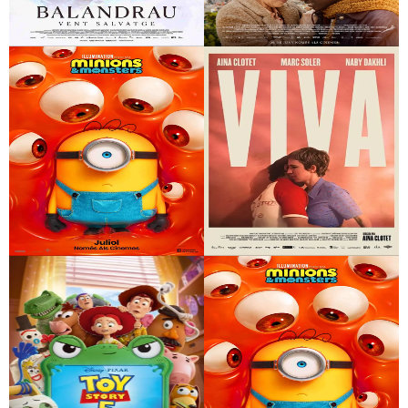
Balandrau, vent
Viatge al país dels
salvatge
blancs
Minions & Monsters
Viva