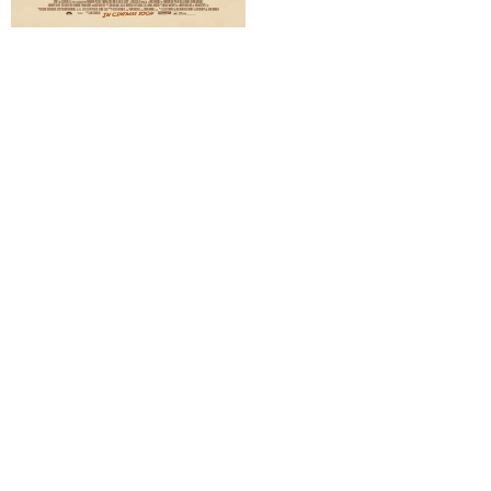
Indiana Jones i el dial
Super Mario Bros: La
del destí
pel·lícula
Oink Oink
Momies