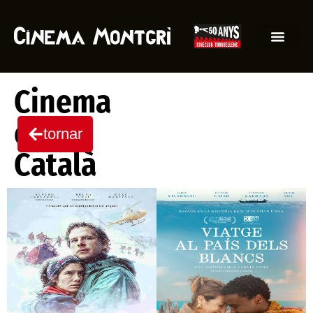
Cinema
en
tornar
Català