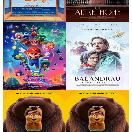
Campaner i Estimats
Un altre home
bàrbars
Super Mario Galaxy:
Balandrau, vent
La pel·lícula
salvatge