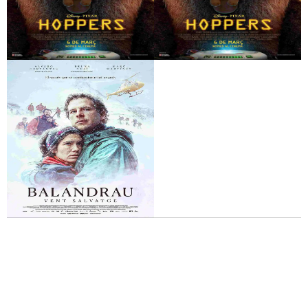
Hoppers
Hoppers
Balandrau, vent
Com cabres
salvatge