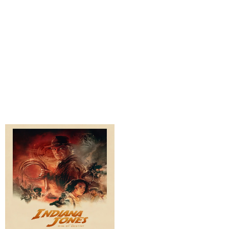
Saben aquell
Barbie
Detectiu Conan:
Una família de
Black iron submarine
superherois