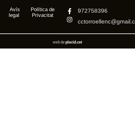
Avís
Política de
972758396
legal
Privacitat
cctorroellenc@gmail.
web de
placid.cat