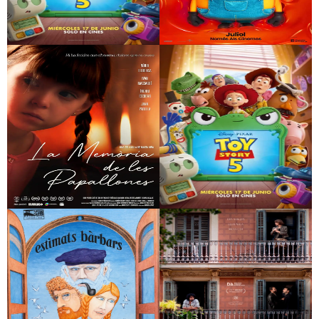
Toy Story 5
Minions & Monsters
La memòria de les
Toy Story 5
papallones