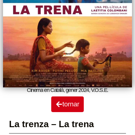
Cinema en Català
,
gener 2024
,
V.O.S.E.
tornar
La trenza – La trena