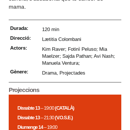
mama.
Durada:
120 min
Direcció:
Lætitia Colombani
Actors:
Kim Raver; Fotinì Peluso; Mia
Maelzer; Sajda Pathan; Avi Nash;
Manuela Ventura;
Gènere:
Drama
,
Projectades
Projeccions
Dissabte 13
– 19:00
(CATALÀ)
Dissabte 13
– 21:30
(V.O.S.E.)
Diumenge 14
– 19:00