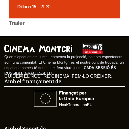
Dilluns 15
– 21:30
Trailer
Quan s’apaguen els llums i comença la projecció, no som espectadors:
som una comunitat. El Cinema Montgrí és el nostre punt de trobada, un
espai que només té sentit si el fem viure junts.
CADA SESSIÓ ÉS
POSSIBLE GRÀCIES A TU.
CUIDEM EL NOSTRE CINEMA. FEM-LO CRÉIXER.
Amb el finançament de
Amb el Suport de