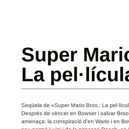
Super Mari
La pel·lícul
Seqüela de «Super Mario Bros.: La pel·lícu
Després de vèncer en Bowser i salvar Brook
amenaça: la conspiració d’en Wario i en Bo