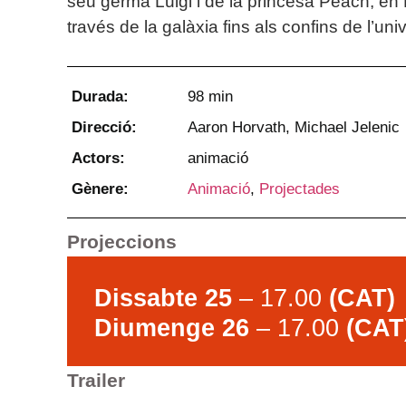
seu germà Luigi i de la princesa Peach, en
través de la galàxia fins als confins de l’uni
Durada:
98 min
Direcció:
Aaron Horvath, Michael Jelenic
Actors:
animació
Gènere:
Animació
,
Projectades
Projeccions
Dissabte 25
– 17.00
(CAT)
Diumenge 26
– 17.00
(CAT
Trailer