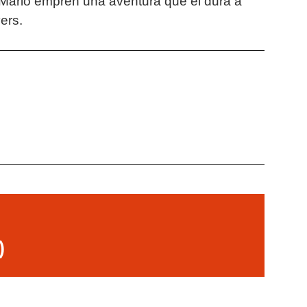
 Mario emprèn una aventura que el durà a
vers.
)