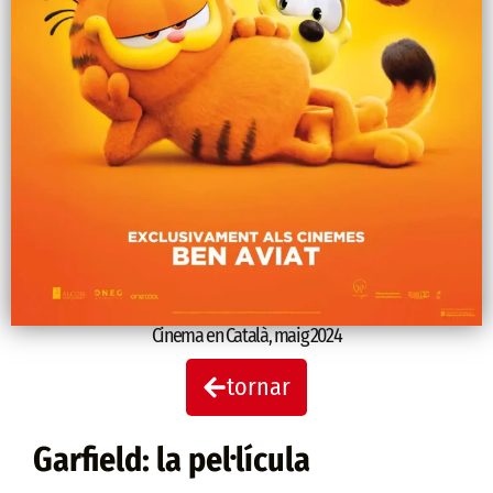
Cinema en Català
,
maig 2024
tornar
Garfield: la pel·lícula