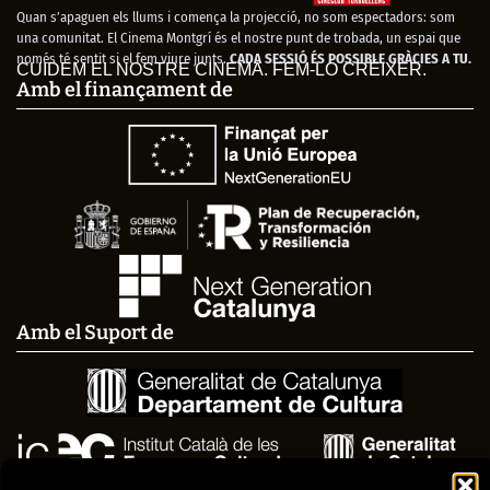
Quan s’apaguen els llums i comença la projecció, no som espectadors: som
una comunitat. El Cinema Montgrí és el nostre punt de trobada, un espai que
només té sentit si el fem viure junts.
CADA SESSIÓ ÉS POSSIBLE GRÀCIES A TU.
CUIDEM EL NOSTRE CINEMA. FEM-LO CRÉIXER.
Amb el finançament de
Amb el Suport de