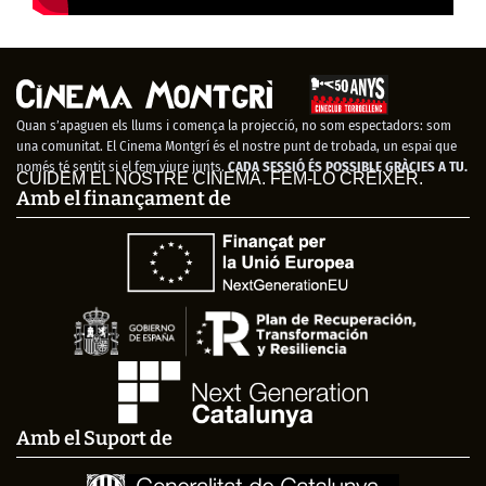
Quan s’apaguen els llums i comença la projecció, no som espectadors: som
una comunitat. El Cinema Montgrí és el nostre punt de trobada, un espai que
només té sentit si el fem viure junts.
CADA SESSIÓ ÉS POSSIBLE GRÀCIES A TU.
CUIDEM EL NOSTRE CINEMA. FEM-LO CRÉIXER.
Amb el finançament de
Amb el Suport de