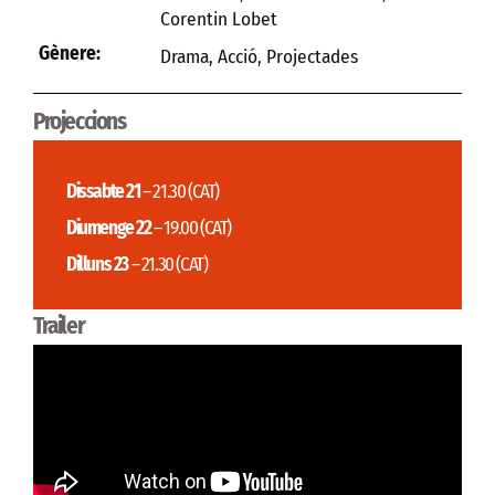
Corentin Lobet
Gènere:
Drama
,
Acció
,
Projectades
Projeccions
Dissabte 21
– 21.30
(CAT)
Diumenge 22
– 19.00
(CAT)
Dilluns 23
– 21.30
(CAT)
Trailer