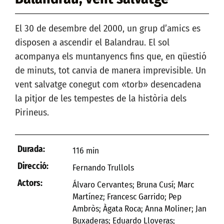
El 30 de desembre del 2000, un grup d’amics es
disposen a ascendir el Balandrau. El sol
acompanya els muntanyencs fins que, en qüestió
de minuts, tot canvia de manera imprevisible. Un
vent salvatge conegut com «torb» desencadena
la pitjor de les tempestes de la història dels
Pirineus.
Durada:
116 min
Direcció:
Fernando Trullols
Actors:
Álvaro Cervantes; Bruna Cusí; Marc
Martínez; Francesc Garrido; Pep
Ambròs; Àgata Roca; Anna Moliner; Jan
Buxaderas; Eduardo Lloveras;