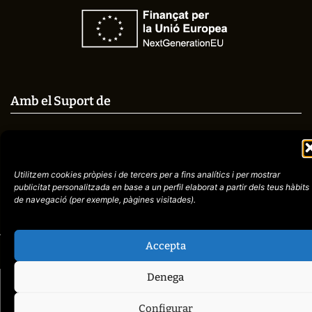
Amb el Suport de
Utilitzem cookies pròpies i de tercers per a fins analítics i per mostrar
Avís
Política de
972758396
publicitat
personalitzada en base a un perfil elaborat a partir dels teus hàbits
legal
Privacitat
de navegació (per
exemple, pàgines visitades).
cctorroellenc@gmail.
Accepta
web de
placid.cat
Denega
Configurar