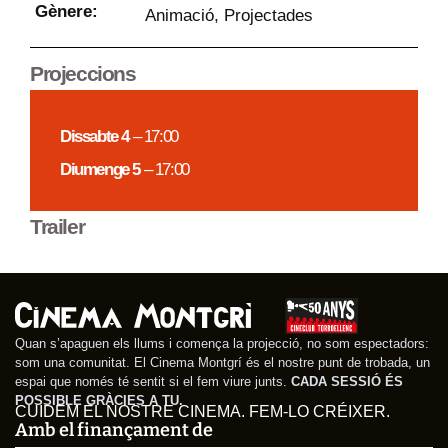
Gènere:
Animació
,
Projectades
Projeccions
Dissabte 4
– 17:00
Diumenge 5
– 17:00
Trailer
Quan s’apaguen els llums i comença la projecció, no som espectadors:
som una comunitat. El Cinema Montgrí és el nostre punt de trobada, un
espai que només té sentit si el fem viure junts.
CADA SESSIÓ ÉS
POSSIBLE GRÀCIES A TU.
CUIDEM EL NOSTRE CINEMA. FEM-LO CRÉIXER.
Amb el finançament de