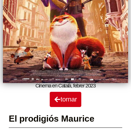
Cinema en Català
,
febrer 2023
tornar
El prodigiós Maurice