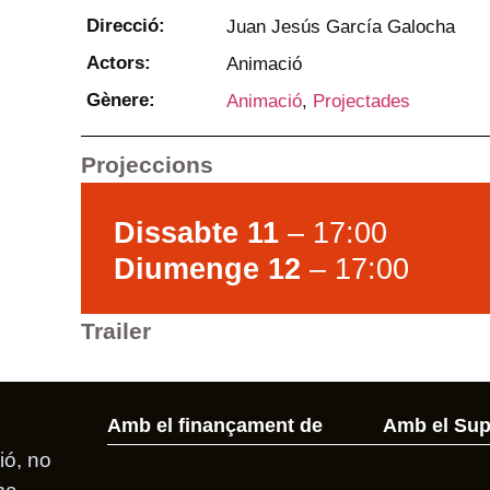
Direcció:
Juan Jesús García Galocha
Actors:
Animació
Gènere:
Animació
,
Projectades
Projeccions
Dissabte 11
– 17:00
Diumenge 12
– 17:00
Trailer
Amb el finançament de
Amb el Sup
ió, no