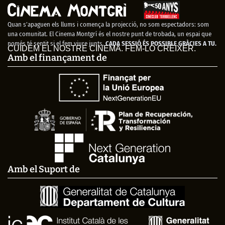
Quan s’apaguen els llums i comença la projecció, no som espectadors: som
una comunitat. El Cinema Montgrí és el nostre punt de trobada, un espai que
només té sentit si el fem viure junts.
CADA SESSIÓ ÉS POSSIBLE GRÀCIES A TU.
CUIDEM EL NOSTRE CINEMA. FEM-LO CRÉIXER.
Amb el finançament de
Amb el Suport de