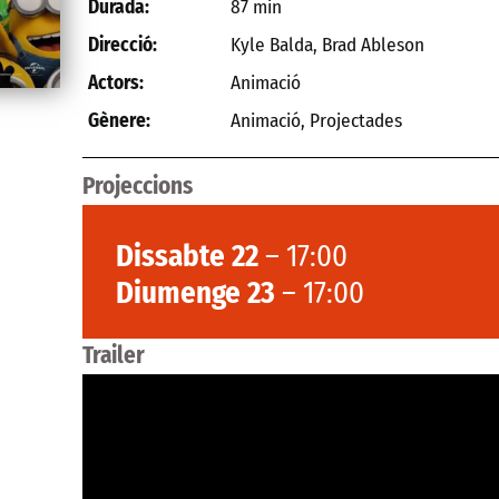
87 min
Durada:
Kyle Balda, Brad Ableson
Direcció:
Animació
Actors:
Animació
,
Projectades
Gènere:
Projeccions
Dissabte 22
– 17:00
Diumenge 23
– 17:00
Trailer