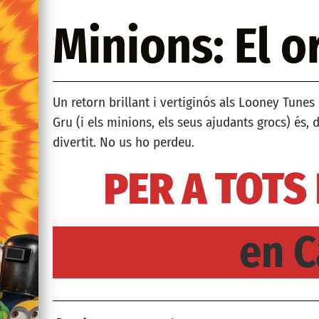
Minions: El o
Un retorn brillant i vertiginós als Looney Tunes 
Gru (i els minions, els seus ajudants grocs) és, 
divertit. No us ho perdeu.
PER A TOTS
en C