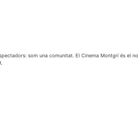
La isla de Amrum
spectadors: som una comunitat. El Cinema Montgrí és el nos
.