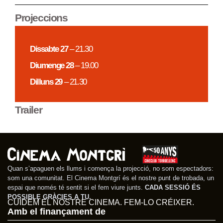
Projeccions
Dissabte 27
– 21.30
Diumenge 28
– 19.00
Dilluns 29
– 21.30
Trailer
Quan s’apaguen els llums i comença la projecció, no som espectadors:
som una comunitat. El Cinema Montgrí és el nostre punt de trobada, un
espai que només té sentit si el fem viure junts.
CADA SESSIÓ ÉS
POSSIBLE GRÀCIES A TU.
CUIDEM EL NOSTRE CINEMA. FEM-LO CRÉIXER.
Amb el finançament de