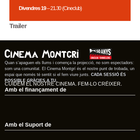
Divendres 19
– 21.30 (Cineclub)
Trailer
Quan s’apaguen els llums i comença la projecció, no som espectadors:
som una comunitat. El Cinema Montgrí és el nostre punt de trobada, un
espai que només té sentit si el fem viure junts.
CADA SESSIÓ ÉS
POSSIBLE GRÀCIES A TU.
CUIDEM EL NOSTRE CINEMA. FEM-LO CRÉIXER.
Amb el finançament de
Amb el Suport de