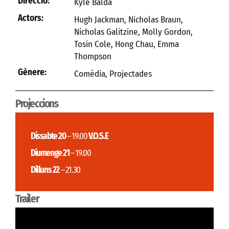
Direcció:
Kyle Balda
Actors:
Hugh Jackman, Nicholas Braun,
Nicholas Galitzine, Molly Gordon,
Tosin Cole, Hong Chau, Emma
Thompson
Gènere:
Comèdia
,
Projectades
Projeccions
Dissabte 20
– 19.00
V.O.S.E
Diumenge 21
– 19.00
Dilluns 22
– 21.30
Trailer