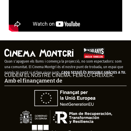
Quan s’apaguen els llums i comença la projecció, no som espectadors: som
una comunitat. El Cinema Montgrí és el nostre punt de trobada, un espai que
només té sentit si el fem viure junts.
CADA SESSIÓ ÉS POSSIBLE GRÀCIES A TU.
CUIDEM EL NOSTRE CINEMA. FEM-LO CRÉIXER.
Amb el finançament de