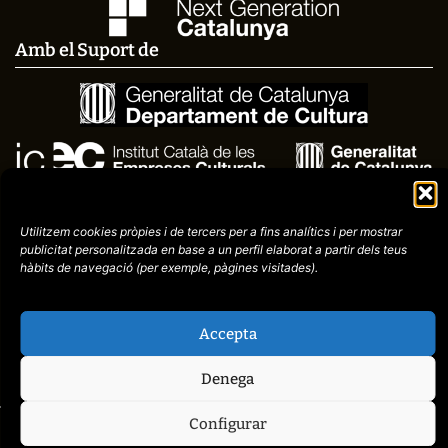
Amb el Suport de
Utilitzem cookies pròpies i de tercers per a fins analítics i per mostrar
publicitat
personalitzada en base a un perfil elaborat a partir dels teus
hàbits de navegació (per
exemple, pàgines visitades).
Avís
Política de
972758396
Accepta
legal
Privacitat
cctorroellenc@gmail.co
Denega
Configurar
web de
placid.cat