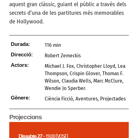
aquest gran clàssic, guiant el públic a través dels
secrets d’una de les partitures més memorables
de Hollywood.
Durada:
116 min
Direcció:
Robert Zemeckis
Actors:
Michael J. Fox, Christopher Lloyd, Lea
Thompson, Crispin Glover, Thomas F.
Wilson, Claudia Wells, Marc McClure,
Wendie Jo Sperber.
Gènere:
Ciència Ficció
,
Aventures
,
Projectades
Projeccions
Dissabte 27
– 19.00 (VOSE)