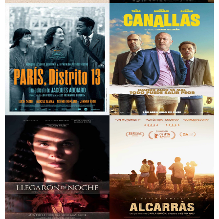
Downton Abbey: Una
Para Chiara (V.O.S.E.)
nueva era
PARÍS, Distrito 13
Canallas