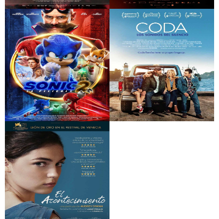
Llegaron de noche
Alcarràs
Sonic 2: La película
Coda, los sonidos del
silencio (reposició)