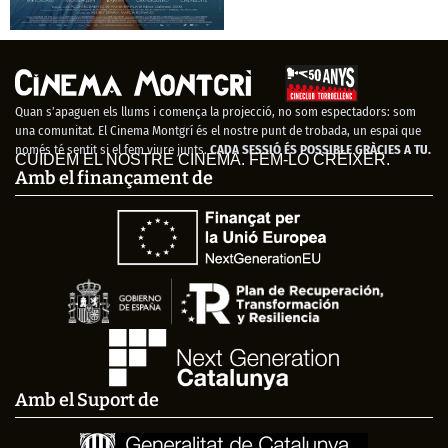
El acontecimiento
Quan s’apaguen els llums i comença la projecció, no som espectadors: som
una comunitat. El Cinema Montgrí és el nostre punt de trobada, un espai que
només té sentit si el fem viure junts.
CADA SESSIÓ ÉS POSSIBLE GRÀCIES A TU.
CUIDEM EL NOSTRE CINEMA. FEM-LO CRÉIXER.
Amb el finançament de
Amb el Suport de