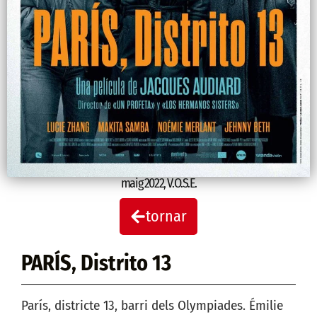
maig 2022
,
V.O.S.E.
tornar
PARÍS, Distrito 13
París, districte 13, barri dels Olympiades. Émilie