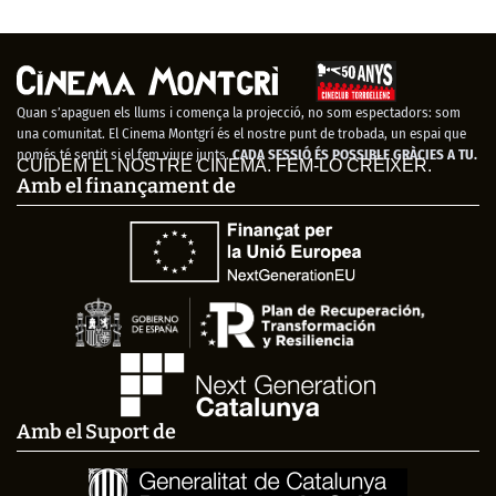
Quan s’apaguen els llums i comença la projecció, no som espectadors: som
una comunitat. El Cinema Montgrí és el nostre punt de trobada, un espai que
només té sentit si el fem viure junts.
CADA SESSIÓ ÉS POSSIBLE GRÀCIES A TU.
CUIDEM EL NOSTRE CINEMA. FEM-LO CRÉIXER.
Amb el finançament de
Amb el Suport de