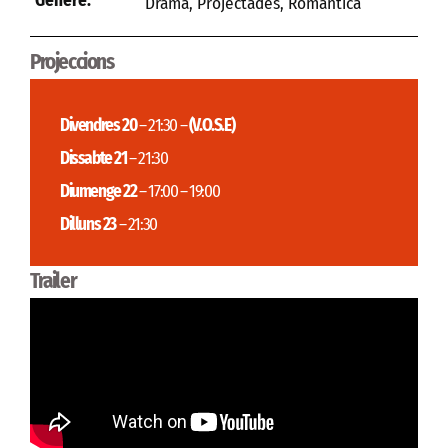
Gènere:
Drama
,
Projectades
,
Romàntica
Projeccions
Divendres 20
– 21:30 –
(V.O.S.E)
Dissabte 21
– 21:30
Diumenge 22
– 17:00 – 19:00
Dilluns 23
– 21:30
Trailer