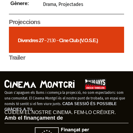
Gènere:
Drama
,
Projectades
Projeccions
Divendres 27
– 21:30 –
Cine Club (V.O.S.E.)
Trailer
Quan s’apaguen els llums i comença la projecció, no som espectadors: som
una comunitat. El Cinema Montgrí és el nostre punt de trobada, un espai que
només té sentit si el fem viure junts.
CADA SESSIÓ ÉS POSSIBLE
GRÀCIES A TU.
CUIDEM EL NOSTRE CINEMA. FEM-LO CRÉIXER.
Amb el finançament de