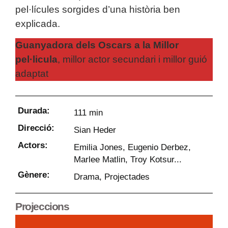
pel·lícules sorgides d’una història ben
explic
Guanyadora dels Oscars a la Millor
pel·licula
, millor actor secundari i millor guió
adap
Durada:
111 min
Direcció:
Sian Heder
Actors:
Emilia Jones, Eugenio Derbez,
Marlee Matlin, Troy Kotsur...
Gènere:
Drama
,
Projectades
Projeccions