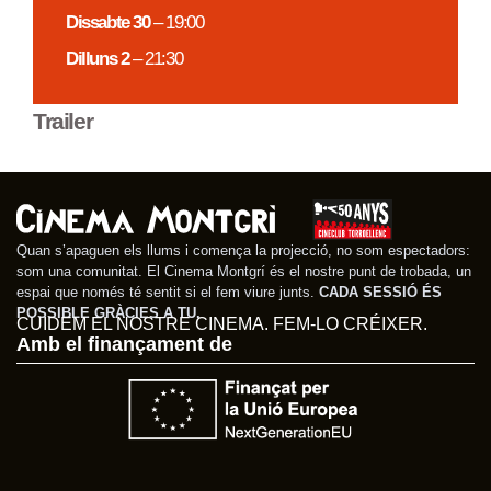
Dissabte 30
– 19:00
Dilluns 2
– 21:30
Trailer
Quan s’apaguen els llums i comença la projecció, no som espectadors:
som una comunitat. El Cinema Montgrí és el nostre punt de trobada, un
espai que només té sentit si el fem viure junts.
CADA SESSIÓ ÉS
POSSIBLE GRÀCIES A TU.
CUIDEM EL NOSTRE CINEMA. FEM-LO CRÉIXER.
Amb el finançament de