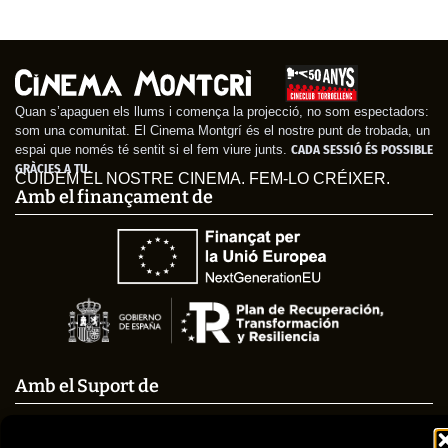
Clifford, el gran perro
El poder del perro
rojo
Quan s’apaguen els llums i comença la projecció, no som espectadors:
som una comunitat. El Cinema Montgrí és el nostre punt de trobada, un
espai que només té sentit si el fem viure junts.
CADA SESSIÓ ÉS POSSIBLE
GRÀCIES A TU.
CUIDEM EL NOSTRE CINEMA. FEM-LO CRÉIXER.
Amb el finançament de
Amb el Suport de