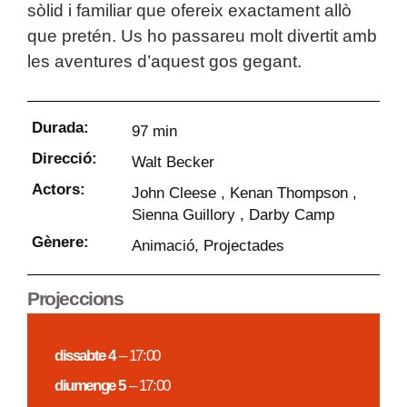
sòlid i familiar que ofereix exactament allò
que pretén. Us ho passareu molt divertit amb
les aventures d’aquest gos gegant.
Durada:
97 min
Direcció:
Walt Becker
Actors:
John Cleese , Kenan Thompson ,
Sienna Guillory , Darby Camp
Gènere:
Animació
,
Projectades
Projeccions
dissabte 4
– 17:00
diumenge 5
– 17:00