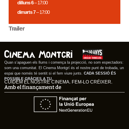
dilluns 6
– 17:00
dimarts 7
– 17:00
Trailer
Quan s’apaguen els llums i comença la projecció, no som espectadors:
som una comunitat. El Cinema Montgrí és el nostre punt de trobada, un
espai que només té sentit si el fem viure junts.
CADA SESSIÓ ÉS
POSSIBLE GRÀCIES A TU.
CUIDEM EL NOSTRE CINEMA. FEM-LO CRÉIXER.
Amb el finançament de