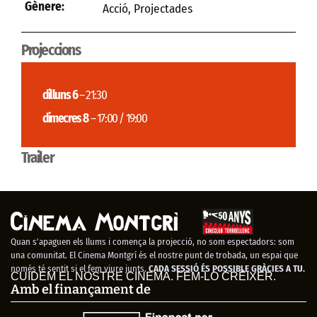
Gènere:
Acció
,
Projectades
Projeccions
dilluns 6
– 21:30
dimecres 8
– 17:00 / 19:00
Trailer
Quan s’apaguen els llums i comença la projecció, no som espectadors: som
una comunitat. El Cinema Montgrí és el nostre punt de trobada, un espai que
només té sentit si el fem viure junts.
CADA SESSIÓ ÉS POSSIBLE GRÀCIES A TU.
CUIDEM EL NOSTRE CINEMA. FEM-LO CRÉIXER.
Amb el finançament de