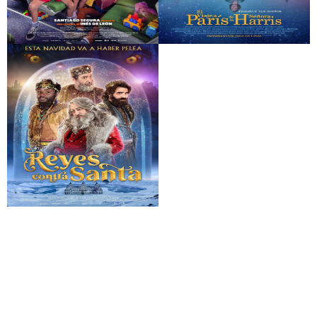
A todo tren 2: Sí, les
El viaje a París de la
ha pasado otra vez
señora Harris
Reyes contra Santa
El cuarto pasajero