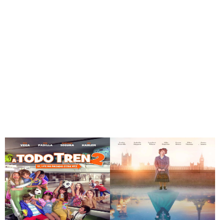
Babylon
Astérix y Obélix y el
reino medio
El peor vecino del
El menú
mundo