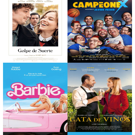
La Navidad en sus
El favor
manos
Golpe de suerte
Campeonex