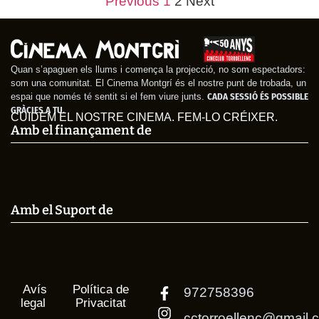
Previous
1
2
Next
Sentimental
Emma
Quan s’apaguen els llums i comença la projecció, no som espectadors:
som una comunitat. El Cinema Montgrí és el nostre punt de trobada, un
espai que només té sentit si el fem viure junts.
CADA SESSIÓ ÉS POSSIBLE
GRÀCIES A TU.
CUIDEM EL NOSTRE CINEMA. FEM-LO CRÉIXER.
Amb el finançament de
Amb el Suport de
Avís
Política de
972758396
legal
Privacitat
cctorroellenc@gmail.