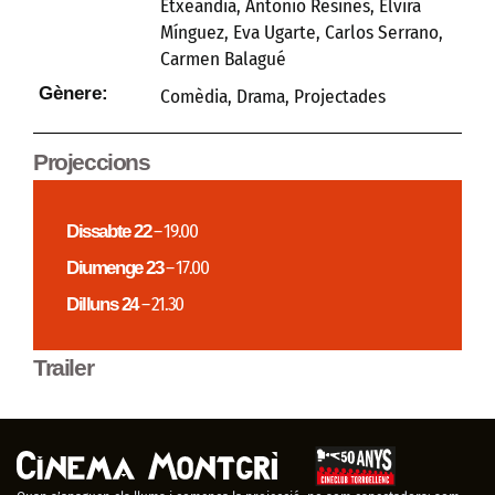
Etxeandia, Antonio Resines, Elvira
Mínguez, Eva Ugarte, Carlos Serrano,
Carmen Balagué
Gènere:
Comèdia
,
Drama
,
Projectades
Projeccions
Dissabte 22
– 19.00
Diumenge 23
– 17.00
Dilluns 24
– 21.30
Trailer