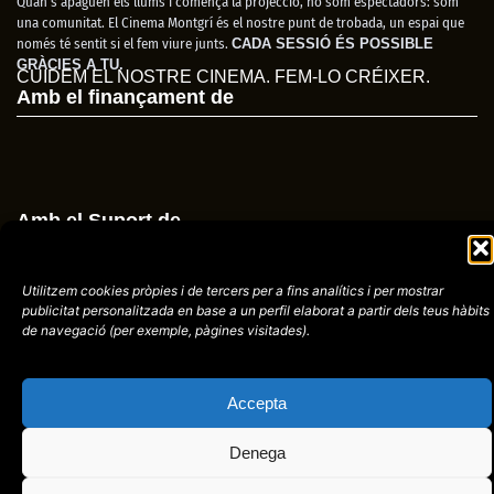
Quan s’apaguen els llums i comença la projecció, no som espectadors: som
una comunitat. El Cinema Montgrí és el nostre punt de trobada, un espai que
només té sentit si el fem viure junts.
CADA SESSIÓ ÉS POSSIBLE
GRÀCIES A TU.
CUIDEM EL NOSTRE CINEMA. FEM-LO CRÉIXER.
Amb el finançament de
Amb el Suport de
Utilitzem cookies pròpies i de tercers per a fins analítics i per mostrar
publicitat
personalitzada en base a un perfil elaborat a partir dels teus hàbits
de navegació (per
exemple, pàgines visitades).
Avís
Política de
972758396
legal
Privacitat
cctorroellenc@gmail.
Accepta
Denega
web de
placid.cat