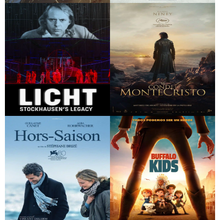
Llobàs (Lobisón)
Anatomía de una
caída
Licht: Stockhausen’s
El conde de
Legacy (Festival de
Montecristo
Torroella de Montgrí)