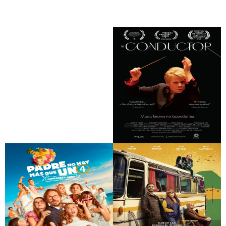
El cielo rojo
Los niños de Winton
C’è ancora domani
The Conductor
(Festival de Torroella
de Montgrí)