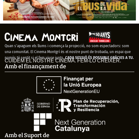
Padre no hay más
El bus de la vida
que uno 4:
Campanas de boda
Quan s’apaguen els llums i comença la projecció, no som espectadors: som
una comunitat. El Cinema Montgrí és el nostre punt de trobada, un espai que
només té sentit si el fem viure junts.
CADA SESSIÓ ÉS POSSIBLE GRÀCIES A TU.
CUIDEM EL NOSTRE CINEMA. FEM-LO CRÉIXER.
Amb el finançament de
Amb el Suport de