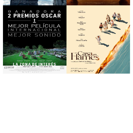
Hors saison (Cine
Buffalo Kids
Club)
La zona de interés
Casa en flames