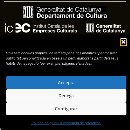
Utilitzem cookies pròpies i de tercers per a fins analítics i per mostrar
publicitat
personalitzada en base a un perfil elaborat a partir dels teus
hàbits de navegació (per
exemple, pàgines visitades).
Avís
Política de
972758396
legal
Privacitat
Accepta
cctorroellenc@gmail.co
Denega
Configurar
web de
placid.cat
Política de galetes
Declaració de privadesa