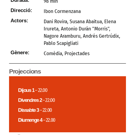
98 min
Direcció:
Ibon Cormenzana
Actors:
Dani Rovira, Susana Abaitua, Elena
Irureta, Antonio Durán "Morris",
Nagore Aramburu, Andrés Gertrúdix,
Pablo Scapigliati
Gènere:
Comèdia
,
Projectades
Projeccions
Dijous 1
– 22.00
Divendres 2
– 22.00
Dissabte 3
– 22.00
Diumenge 4
– 22.00