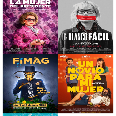
Diplodocus
Vértigo
La mujer del
Un blanco fácil
presidente