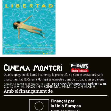
FIMAG 2023
Un novio para mi
mujer
Libertad
Quan s’apaguen els llums i comença la projecció, no som espectadors: som
una comunitat. El Cinema Montgrí és el nostre punt de trobada, un espai que
només té sentit si el fem viure junts.
CADA SESSIÓ ÉS POSSIBLE GRÀCIES A TU.
CUIDEM EL NOSTRE CINEMA. FEM-LO CRÉIXER.
Amb el finançament de