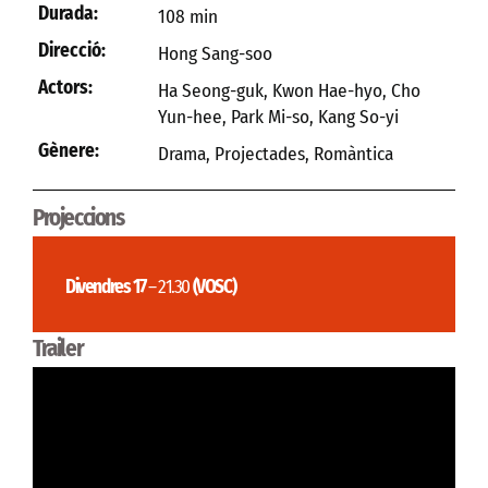
Durada:
108 min
Direcció:
Hong Sang-soo
Actors:
Ha Seong-guk, Kwon Hae-hyo, Cho
Yun-hee, Park Mi-so, Kang So-yi
Gènere:
Drama
,
Projectades
,
Romàntica
Projeccions
Divendres 17
– 21.30
(VOSC)
Trailer