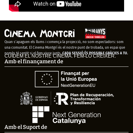
Quan s’apaguen els llums i comença la projecció, no som espectadors: som
una comunitat. El Cinema Montgrí és el nostre punt de trobada, un espai que
només té sentit si el fem viure junts.
CADA SESSIÓ ÉS POSSIBLE GRÀCIES A TU.
CUIDEM EL NOSTRE CINEMA. FEM-LO CRÉIXER.
Amb el finançament de
Amb el Suport de