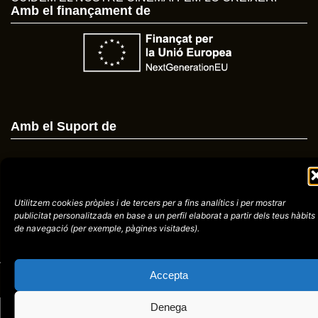
Amb el finançament de
Amb el Suport de
Utilitzem cookies pròpies i de tercers per a fins analítics i per mostrar
Avís
Política de
972758396
publicitat
personalitzada en base a un perfil elaborat a partir dels teus hàbits
legal
Privacitat
de navegació (per
exemple, pàgines visitades).
cctorroellenc@gmail.
Accepta
web de
placid.cat
Denega