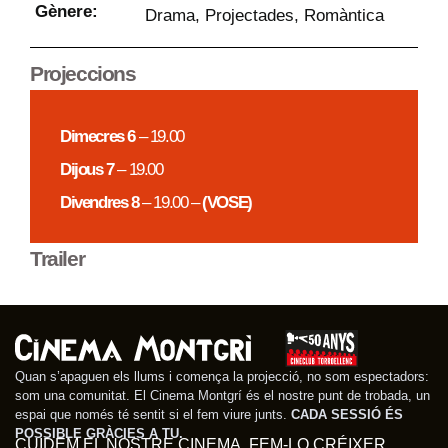
Gènere:
Drama
,
Projectades
,
Romàntica
Projeccions
Dimecres 6
– 19.00
Dijous 7
– 19.00
Divendres 8
– 19.00 –
(VOSE)
Trailer
Quan s’apaguen els llums i comença la projecció, no som espectadors:
som una comunitat. El Cinema Montgrí és el nostre punt de trobada, un
espai que només té sentit si el fem viure junts.
CADA SESSIÓ ÉS
POSSIBLE GRÀCIES A TU.
CUIDEM EL NOSTRE CINEMA. FEM-LO CRÉIXER.