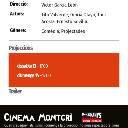
Direcció:
Víctor García León
Actors:
Tito Valverde, Gracia Olayo, Toni
Acosta, Ernesto Sevilla...
Gènere:
Comèdia
,
Projectades
Projeccions
dissabte 13
– 17:00
diumenge 14
– 17:00
Trailer
Quan s’apaguen els llums i comença la projecció, no som espectadors: som