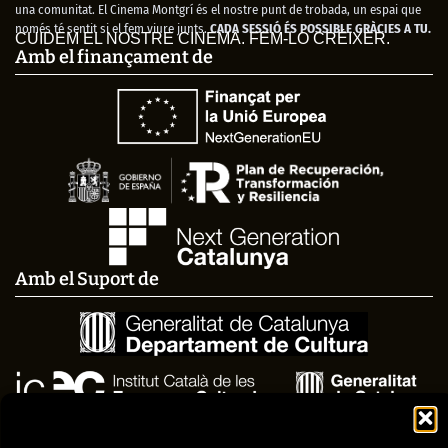
una comunitat. El Cinema Montgrí és el nostre punt de trobada, un espai que
només té sentit si el fem viure junts.
CADA SESSIÓ ÉS POSSIBLE GRÀCIES A TU.
CUIDEM EL NOSTRE CINEMA. FEM-LO CRÉIXER.
Amb el finançament de
Amb el Suport de